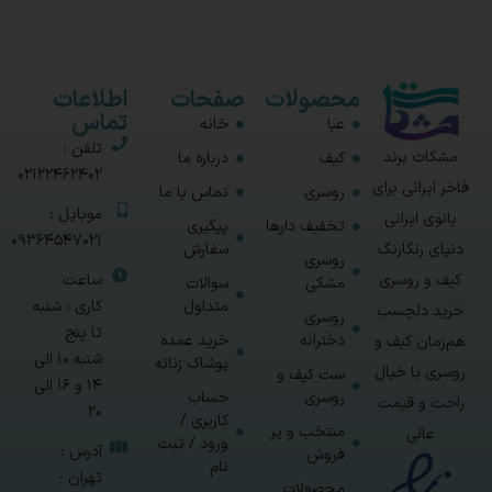
محصولات
صفحات
اطلاعات
تماس
عبا
خانه
تلفن :
مشکات برند
کیف
درباره ما
02122462402
فاخر ایرانی برای
روسری
تماس با ما
موبایل :
بانوی ایرانی
تخفیف دارها
پیگیری
09364547021
سفارش
دنیای رنگارنگ
روسری
ساعت
کیف و روسری
مشکی
سوالات
متداول
کاری : شنبه
خرید دلچسب
روسری
تا پنج
دخترانه
خرید عمده
هم‌زمان کیف و
شنبه 10 الی
پوشاک زنانه
روسری با خیال
ست کیف و
14 و 16 الی
روسری
حساب
راحت و قیمت
20
کاربری /
منتخب و پر
عالی
ورود / ثبت
آدرس :
فروش
نام
تهران -
محصولات