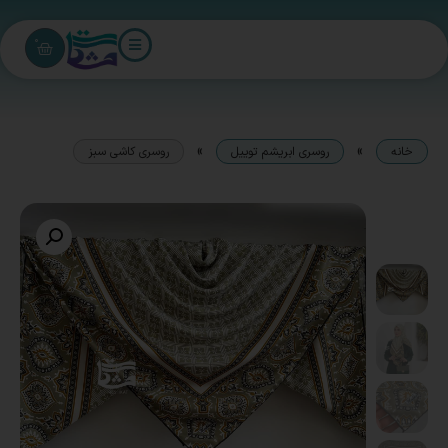
0
»
»
خانه
روسری ابریشم توییل
روسری کاشی سبز