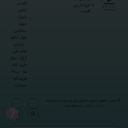
اتوبان
ایراددار زیر
ارتش -
قیمت
شهرک
شهید
محلاتی -
بلوار شاهد
- میدان
امام علی
(ع) - مرکز
خرید لاله
ها - پ۶۰ -
فروشگاه
مشکات
© تمامی حقوق مادی و معنوی برای وبسایت و مجموعه
مشکات کالکشن
محفوظ است.