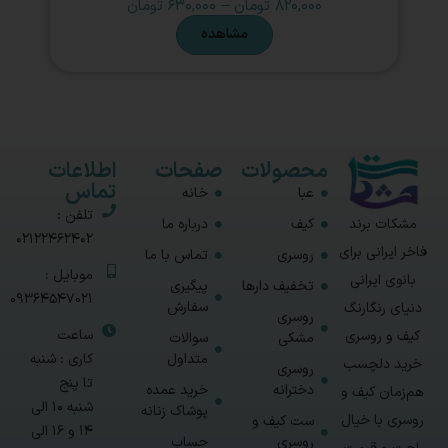
۸۲۰,۰۰۰
تومان
–
۶۳۰,۰۰۰
تومان
مشاهده
محصولات
صفحات
اطلاعات
تماس
عبا
خانه
تلفن :
مشکات برند
کیف
درباره ما
02122462402
فاخر ایرانی برای
روسری
تماس با ما
موبایل :
بانوی ایرانی
تخفیف دارها
پیگیری
09364547021
سفارش
دنیای رنگارنگ
روسری
ساعت
کیف و روسری
مشکی
سوالات
متداول
کاری : شنبه
خرید دلچسب
روسری
تا پنج
دخترانه
خرید عمده
هم‌زمان کیف و
شنبه 10 الی
پوشاک زنانه
روسری با خیال
ست کیف و
14 و 16 الی
روسری
حساب