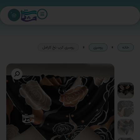
0
»
»
خانه
روسری
روسری کرپ نخ کارامل