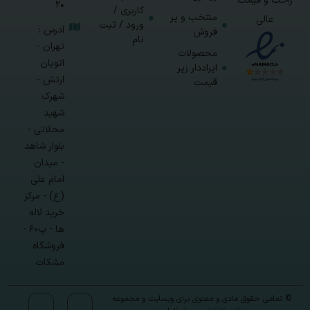
راحت و قیمت
20
کاربری /
منتخب و پر
عالی
ورود / ثبت
آدرس :
فروش
نام
تهران -
محصولات
اتوبان
ایراددار زیر
ارتش -
قیمت
شهرک
شهید
محلاتی -
بلوار شاهد
- میدان
امام علی
(ع) - مرکز
خرید لاله
ها - پ۶۰ -
فروشگاه
مشکات
© تمامی حقوق مادی و معنوی برای وبسایت و مجموعه