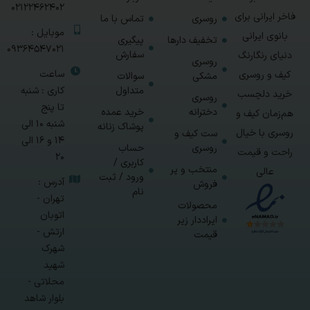
02122462402
فاخر ایرانی برای
روسری
تماس با ما
موبایل :
بانوی ایرانی
تخفیف دارها
پیگیری
09364547021
سفارش
دنیای رنگارنگ
روسری
ساعت
کیف و روسری
مشکی
سوالات
متداول
کاری : شنبه
خرید دلچسب
روسری
تا پنج
دخترانه
خرید عمده
هم‌زمان کیف و
شنبه 10 الی
پوشاک زنانه
روسری با خیال
ست کیف و
14 و 16 الی
روسری
حساب
راحت و قیمت
20
کاربری /
منتخب و پر
عالی
ورود / ثبت
آدرس :
فروش
نام
تهران -
محصولات
اتوبان
ایراددار زیر
ارتش -
قیمت
شهرک
شهید
محلاتی -
بلوار شاهد