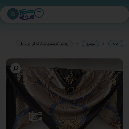
0
»
»
خانه
روسری
روسری کمربندی نسکافه ای ایراد دار