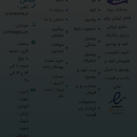
تماس
عبا
خانه
تلفن :
مشکات برند
کیف
درباره ما
02122462402
فاخر ایرانی برای
روسری
تماس با ما
موبایل :
بانوی ایرانی
تخفیف دارها
پیگیری
09364547021
سفارش
دنیای رنگارنگ
روسری
ساعت
کیف و روسری
مشکی
سوالات
متداول
کاری : شنبه
خرید دلچسب
روسری
تا پنج
دخترانه
خرید عمده
هم‌زمان کیف و
شنبه 10 الی
پوشاک زنانه
روسری با خیال
ست کیف و
14 و 16 الی
روسری
حساب
راحت و قیمت
20
کاربری /
منتخب و پر
عالی
ورود / ثبت
آدرس :
فروش
نام
تهران -
محصولات
اتوبان
ایراددار زیر
ارتش -
قیمت
شهرک
شهید
محلاتی -