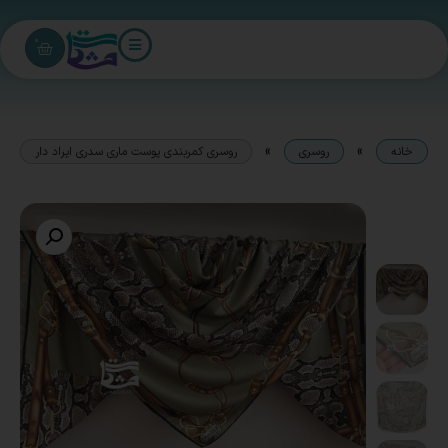
0
»
»
خانه
روسری
روسری کمربندی پوست ماری سدری ایراد دار