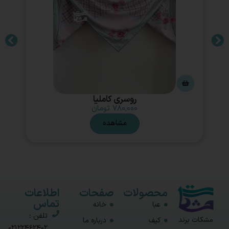
روسری کاملیا
۷۸۰,۰۰۰
تومان
مشاهده
محصولات
صفحات
اطلاعات
تماس
عبا
خانه
تلفن :
مشکات برند
کیف
درباره ما
02122462402