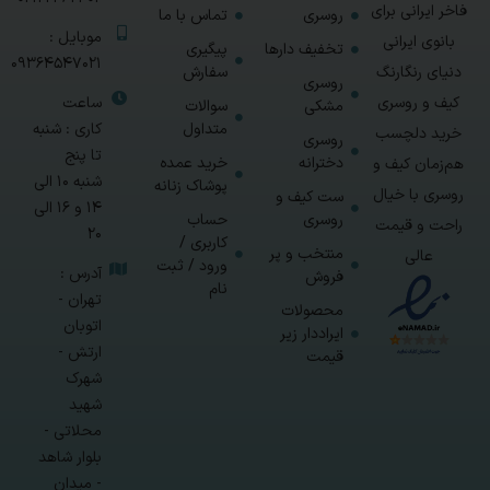
فاخر ایرانی برای
روسری
تماس با ما
موبایل :
بانوی ایرانی
تخفیف دارها
پیگیری
09364547021
سفارش
دنیای رنگارنگ
روسری
ساعت
کیف و روسری
مشکی
سوالات
متداول
کاری : شنبه
خرید دلچسب
روسری
تا پنج
دخترانه
خرید عمده
هم‌زمان کیف و
شنبه 10 الی
پوشاک زنانه
روسری با خیال
ست کیف و
14 و 16 الی
روسری
حساب
راحت و قیمت
20
کاربری /
منتخب و پر
عالی
ورود / ثبت
آدرس :
فروش
نام
تهران -
محصولات
اتوبان
ایراددار زیر
ارتش -
قیمت
شهرک
شهید
محلاتی -
بلوار شاهد
- میدان