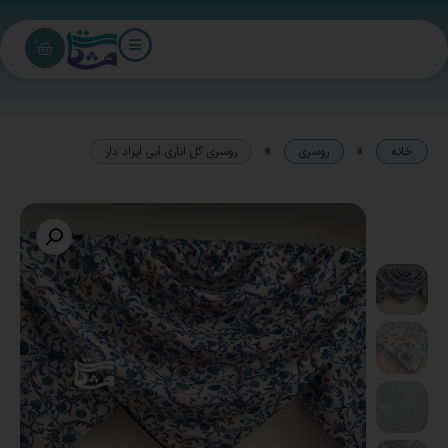
0
»
»
خانه
روسری
روسری گل اناری آبی ایراد دار