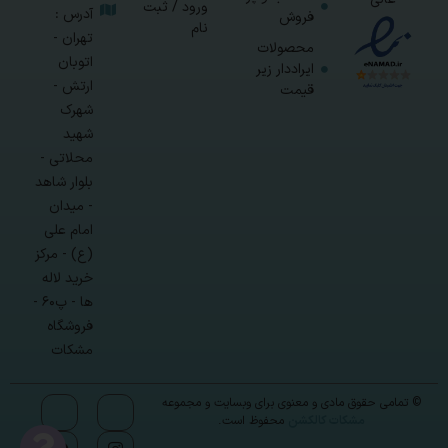
ورود / ثبت
آدرس :
فروش
نام
تهران -
محصولات
اتوبان
ایراددار زیر
ارتش -
قیمت
شهرک
شهید
محلاتی -
بلوار شاهد
- میدان
امام علی
(ع) - مرکز
خرید لاله
ها - پ۶۰ -
فروشگاه
مشکات
© تمامی حقوق مادی و معنوی برای وبسایت و مجموعه
مشکات کالکشن
محفوظ است.