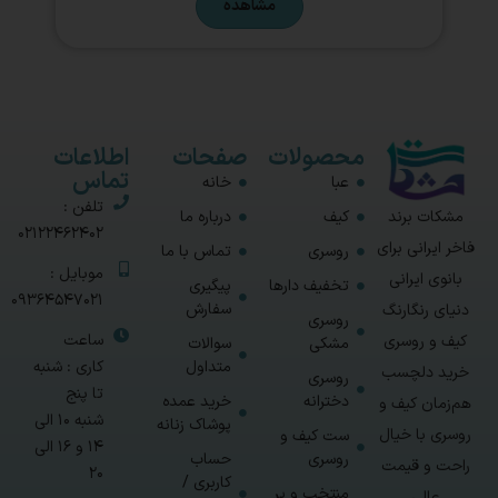
مشاهده
محصولات
صفحات
اطلاعات
تماس
عبا
خانه
تلفن :
مشکات برند
کیف
درباره ما
02122462402
فاخر ایرانی برای
روسری
تماس با ما
موبایل :
بانوی ایرانی
تخفیف دارها
پیگیری
09364547021
سفارش
دنیای رنگارنگ
روسری
ساعت
کیف و روسری
مشکی
سوالات
متداول
کاری : شنبه
خرید دلچسب
روسری
تا پنج
دخترانه
خرید عمده
هم‌زمان کیف و
شنبه 10 الی
پوشاک زنانه
روسری با خیال
ست کیف و
14 و 16 الی
روسری
حساب
راحت و قیمت
20
کاربری /
منتخب و پر
عالی