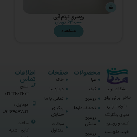
روسری ترنم آبی
۶۳۰,۰۰۰
تومان
مشاهده
محصولات
صفحات
اطلاعات
تماس
عبا
خانه
تلفن :
مشکات برند
کیف
درباره ما
02122462402
فاخر ایرانی برای
روسری
تماس با ما
موبایل :
بانوی ایرانی
تخفیف دارها
پیگیری
09364547021
سفارش
دنیای رنگارنگ
روسری
ساعت
کیف و روسری
مشکی
سوالات
متداول
کاری : شنبه
خرید دلچسب
روسری