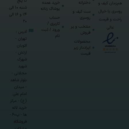
تا پنج
دخترانه
خرید عمده
هم‌زمان کیف و
شنبه 10 الی
پوشاک زنانه
روسری با خیال
ست کیف و
14 و 16 الی
روسری
حساب
راحت و قیمت
20
کاربری /
منتخب و پر
عالی
ورود / ثبت
آدرس :
فروش
نام
تهران -
محصولات
اتوبان
ایراددار زیر
ارتش -
قیمت
شهرک
شهید
محلاتی -
بلوار شاهد
- میدان
امام علی
(ع) - مرکز
خرید لاله
ها - پ۶۰ -
فروشگاه
مشکات