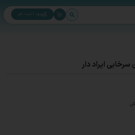
0
ورود | ثبت نام
رخابی ایراد دار
کن