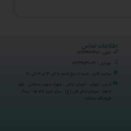
اطلاعات تماس
تلفن : 02122462402
موبایل : 09364547021
ساعت کاری : شنبه تا پنج شنبه 10 الی 14 و 16 الی 20
آدرس : تهران - اتوبان ارتش - شهرک شهید محلاتی - بلوار
شاهد - میدان امام علی (ع) - مرکز خرید لاله ها - پ۶۰ -
فروشگاه مشکات