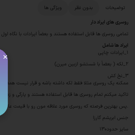
توضیحات
بدون نظر
ویژگی ها
روسری های ایراد دار
تمامی روسری ها قابل استفاده هستند و بعضاً ایرادات با نگاه اول
ایراد ها شامل
۱_ایرادات چاپی
۲_لکه ( بعضاً با شستشو ازبین میرن)
۳_نخ کش
ممکنه یک روسری مثلا فقط لکه داشته باشه و قرار نیست همه ای
تاکید میکنم تمام روسری ها قابل استفاده هستند و پارگی و زدگی ند
.
پس بهترین فرصته که روسری مورد علاقه مون رو با قیمت عالی بخ
جنس ابریشم گارزا
سایز حدود130