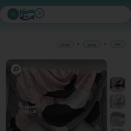
0
»
»
خانه
روسری
روسری