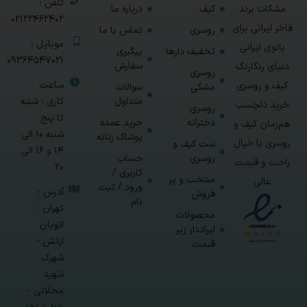
تلفن :
مشکات برند
کیف
درباره ما
02122462402
فاخر ایرانی برای
روسری
تماس با ما
موبایل :
بانوی ایرانی
تخفیف دارها
پیگیری
09364547021
سفارش
دنیای رنگارنگ
روسری
ساعت
کیف و روسری
مشکی
سوالات
متداول
کاری : شنبه
خرید دلچسب
روسری
تا پنج
دخترانه
خرید عمده
هم‌زمان کیف و
شنبه 10 الی
پوشاک زنانه
روسری با خیال
ست کیف و
14 و 16 الی
روسری
حساب
راحت و قیمت
20
کاربری /
منتخب و پر
عالی
ورود / ثبت
آدرس :
فروش
نام
تهران -
محصولات
اتوبان
ایراددار زیر
ارتش -
قیمت
شهرک
شهید
محلاتی -