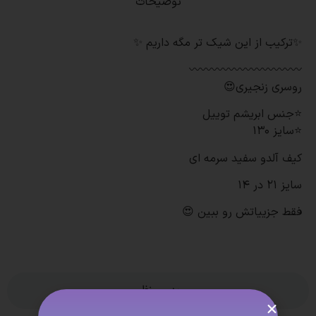
توضیحات
✨ترکیب از این شیک تر مگه داریم ✨
〰️〰️〰️〰️〰️〰️〰️〰️〰️〰️
روسری زنجیری😍
⭐جنس ابریشم توییل
⭐سایز 130
کیف آلدو سفید سرمه ای
سایز 21 در 14
فقط جزییاتش رو ببین 😍
بدون نظر