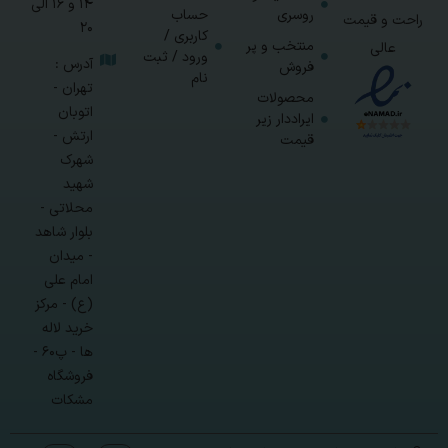
14 و 16 الی
روسری
حساب
راحت و قیمت
20
کاربری /
منتخب و پر
عالی
ورود / ثبت
آدرس :
فروش
نام
تهران -
محصولات
اتوبان
ایراددار زیر
ارتش -
قیمت
شهرک
شهید
محلاتی -
بلوار شاهد
- میدان
امام علی
(ع) - مرکز
خرید لاله
ها - پ۶۰ -
فروشگاه
مشکات