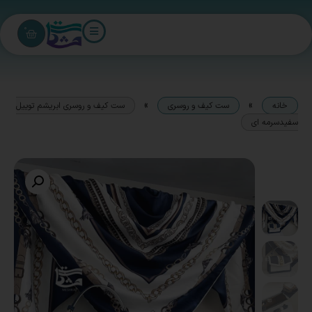
0
»
»
خانه
ست کیف و روسری
ست کیف و روسری ابریشم توییل
سفیدسرمه ای