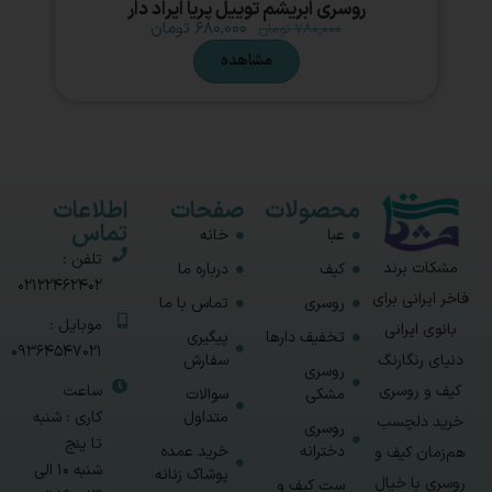
روسری ابریشم توییل پریا ایراد دار
۶۸۰,۰۰۰
تومان
۷۸۰,۰۰۰
تومان
مشاهده
محصولات
صفحات
اطلاعات
تماس
عبا
خانه
تلفن :
مشکات برند
کیف
درباره ما
02122462402
فاخر ایرانی برای
روسری
تماس با ما
موبایل :
بانوی ایرانی
تخفیف دارها
پیگیری
09364547021
سفارش
دنیای رنگارنگ
روسری
ساعت
کیف و روسری
مشکی
سوالات
متداول
کاری : شنبه
خرید دلچسب
روسری
تا پنج
دخترانه
خرید عمده
هم‌زمان کیف و
شنبه 10 الی
پوشاک زنانه
روسری با خیال
ست کیف و