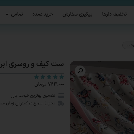
تخفیف دارها
پیگیری سفارش
خرید عمده
تماس
بهشت
ست کیف و روسری ابری
۷۶۳,۰۰۰
تومان
تضمین بهترین قیمت بازار
تحویل سریع در کمترین زمان مم