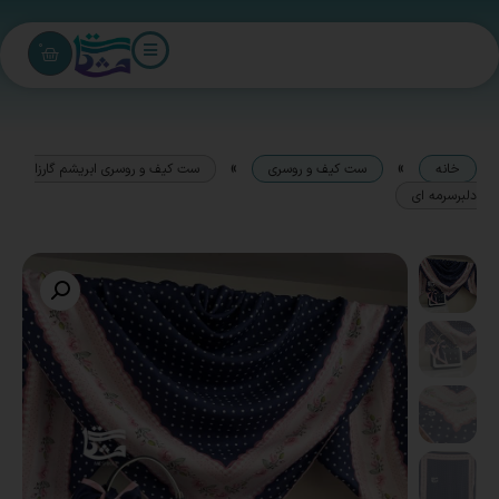
0
»
»
خانه
ست کیف و روسری
ست کیف و روسری ابریشم گارزا
دلبرسرمه ای