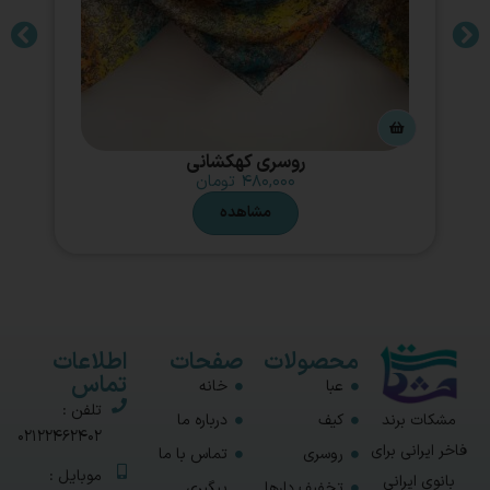
روسری کهکشانی
۴۸۰,۰۰۰
تومان
مشاهده
محصولات
صفحات
اطلاعات
تماس
عبا
خانه
تلفن :
مشکات برند
کیف
درباره ما
02122462402
فاخر ایرانی برای
روسری
تماس با ما
موبایل :
بانوی ایرانی
تخفیف دارها
پیگیری