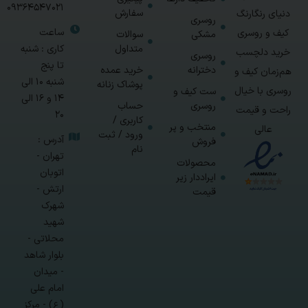
09364547021
سفارش
دنیای رنگارنگ
روسری
ساعت
کیف و روسری
مشکی
سوالات
متداول
کاری : شنبه
خرید دلچسب
روسری
تا پنج
دخترانه
خرید عمده
هم‌زمان کیف و
شنبه 10 الی
پوشاک زنانه
روسری با خیال
ست کیف و
14 و 16 الی
روسری
حساب
راحت و قیمت
20
کاربری /
منتخب و پر
عالی
ورود / ثبت
آدرس :
فروش
نام
تهران -
محصولات
اتوبان
ایراددار زیر
ارتش -
قیمت
شهرک
شهید
محلاتی -
بلوار شاهد
- میدان
امام علی
(ع) - مرکز