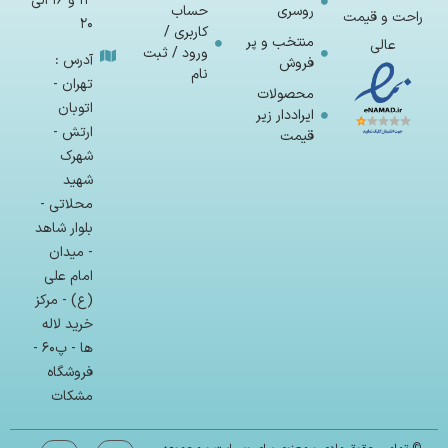
14 و 16 الی
روسری
حساب
راحت و قیمت
20
کاربری /
منتخب و پر
عالی
ورود / ثبت
آدرس :
فروش
نام
تهران -
محصولات
اتوبان
ایراددار زیر
ارتش -
قیمت
شهرک
شهید
محلاتی -
بلوار شاهد
- میدان
امام علی
(ع) - مرکز
خرید لاله
ها - پ۶۰ -
فروشگاه
مشکات