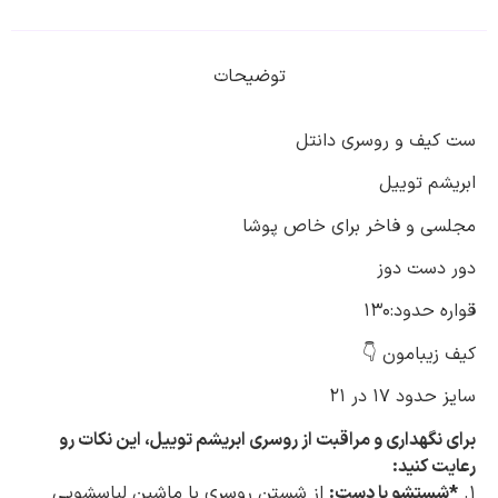
توضیحات
ست کیف و روسری دانتل
ابریشم توییل
مجلسی و فاخر برای خاص پوشا
دور دست دوز
قواره حدود:130
کیف زیبامون 👇
سایز حدود ۱۷ در ۲۱
برای نگهداری و مراقبت از روسری ابریشم توییل، این نکات رو
رعایت کنید:
1.
*شستشو با دست:
از شستن روسری با ماشین لباسشویی