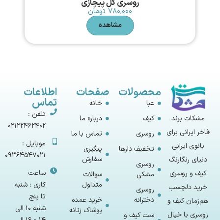
روسری گل پیچازی
۷۸۰,۰۰۰
تومان
مشاهده
محصولات
صفحات
اطلاعات
تماس
عبا
خانه
تلفن :
مشکات برند
کیف
درباره ما
02122462402
فاخر ایرانی برای
روسری
تماس با ما
موبایل :
بانوی ایرانی
تخفیف دارها
پیگیری
09364547021
سفارش
دنیای رنگارنگ
روسری
ساعت
کیف و روسری
مشکی
سوالات
متداول
کاری : شنبه
خرید دلچسب
روسری
تا پنج
دخترانه
خرید عمده
هم‌زمان کیف و
شنبه 10 الی
پوشاک زنانه
روسری با خیال
ست کیف و