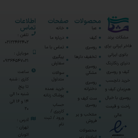
محصولات
صفحات
اطلاعات
تماس
عبا
خانه
تلفن :
مشکات برند
کیف
درباره ما
02122462402
فاخر ایرانی برای
روسری
تماس با ما
موبایل :
بانوی ایرانی
تخفیف دارها
پیگیری
09364547021
سفارش
دنیای رنگارنگ
روسری
ساعت
کیف و روسری
مشکی
سوالات
متداول
کاری : شنبه
خرید دلچسب
روسری
تا پنج
دخترانه
خرید عمده
هم‌زمان کیف و
شنبه 10 الی
پوشاک زنانه
روسری با خیال
ست کیف و
14 و 16 الی
روسری
حساب
راحت و قیمت
20
کاربری /
منتخب و پر
عالی
ورود / ثبت
آدرس :
فروش
نام
تهران -
محصولات
اتوبان
ایراددار زیر