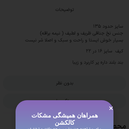
توضیحات
سایز حدود 135
جنس نخ جناقی ظریف و لطیف ( نیمه براقه)
بسیار خوش ایستا و راحت و سبک و اصلا سُر نیست
کیف سایز 16 در 22
بند بلند داره پر کاربرد و زیبا
بدون نظر
ویژگی ها
همراهان همیشگی مشکات
کالکشن
محصولات مشابه