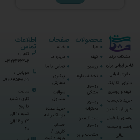
محصولات
صفحات
اطلاعات
تماس
عبا
خانه
تلفن :
مشکات برند
کیف
درباره ما
02122462402
فاخر ایرانی برای
روسری
تماس با ما
موبایل :
بانوی ایرانی
تخفیف دارها
پیگیری
09364547021
سفارش
دنیای رنگارنگ
روسری
ساعت
کیف و روسری
مشکی
سوالات
متداول
کاری : شنبه
خرید دلچسب
روسری
تا پنج
دخترانه
خرید عمده
هم‌زمان کیف و
شنبه 10 الی
پوشاک زنانه
روسری با خیال
ست کیف و
14 و 16 الی
روسری
حساب
راحت و قیمت
20
کاربری /
منتخب و پر
عالی
ورود / ثبت