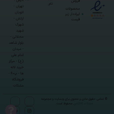
آدرس :
فروش
نام
تهران -
محصولات
اتوبان
ایراددار زیر
ارتش -
قیمت
شهرک
شهید
محلاتی -
بلوار شاهد
- میدان
امام علی
(ع) - مرکز
خرید لاله
ها - پ۶۰ -
فروشگاه
مشکات
© تمامی حقوق مادی و معنوی برای وبسایت و مجموعه
مشکات کالکشن
محفوظ است.