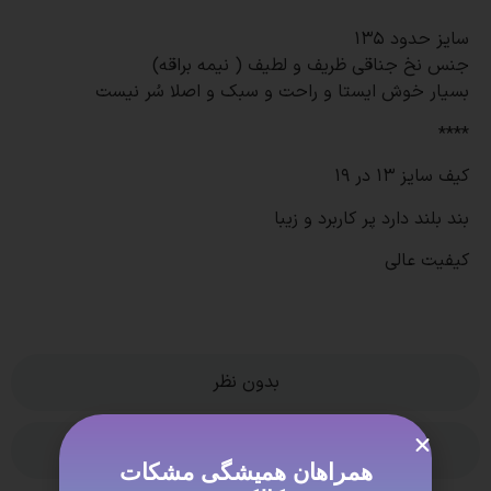
سایز حدود 135
جنس نخ جناقی ظریف و لطیف ( نیمه براقه)
بسیار خوش ایستا و راحت و سبک و اصلا سُر نیست
****
کیف سایز 13 در 19
بند بلند دارد پر کاربرد و زیبا
کیفیت عالی
بدون نظر
ویژگی ها
همراهان همیشگی مشکات