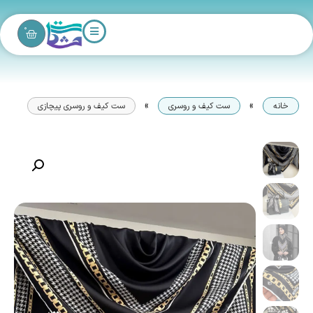
0
»
»
خانه
ست کیف و روسری
ست کیف و روسری پیچازی