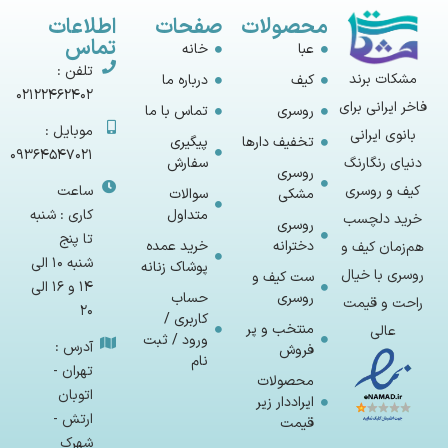
محصولات
صفحات
اطلاعات
تماس
عبا
خانه
تلفن :
مشکات برند
کیف
درباره ما
02122462402
فاخر ایرانی برای
روسری
تماس با ما
موبایل :
بانوی ایرانی
تخفیف دارها
پیگیری
09364547021
سفارش
دنیای رنگارنگ
روسری
ساعت
کیف و روسری
مشکی
سوالات
متداول
کاری : شنبه
خرید دلچسب
روسری
تا پنج
دخترانه
خرید عمده
هم‌زمان کیف و
شنبه 10 الی
پوشاک زنانه
روسری با خیال
ست کیف و
14 و 16 الی
روسری
حساب
راحت و قیمت
20
کاربری /
منتخب و پر
عالی
ورود / ثبت
آدرس :
فروش
نام
تهران -
محصولات
اتوبان
ایراددار زیر
ارتش -
قیمت
شهرک