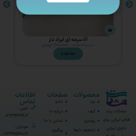
آلا سرمه ای ایراد دار
۶۸۰,۰۰۰
تومان
۷۸۰,۰۰۰
تومان
مشاهده
محصولات
صفحات
اطلاعات
تماس
عبا
خانه
تلفن :
مشکات برند
کیف
درباره ما
02122462402
فاخر ایرانی برای
روسری
تماس با ما
موبایل :
بانوی ایرانی
تخفیف دارها
پیگیری
09364547021