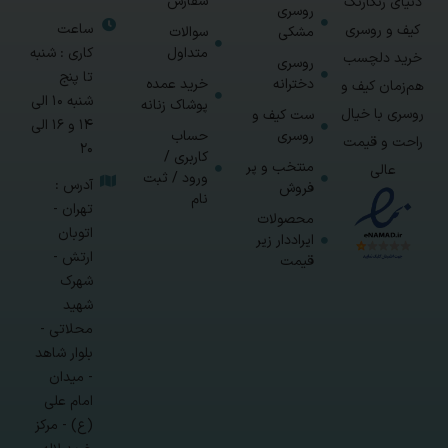
سفارش
دنیای رنگارنگ
روسری
ساعت
کیف و روسری
مشکی
سوالات
متداول
کاری : شنبه
خرید دلچسب
روسری
تا پنج
دخترانه
خرید عمده
هم‌زمان کیف و
شنبه 10 الی
پوشاک زنانه
روسری با خیال
ست کیف و
14 و 16 الی
روسری
حساب
راحت و قیمت
20
کاربری /
منتخب و پر
عالی
ورود / ثبت
آدرس :
فروش
نام
تهران -
محصولات
اتوبان
ایراددار زیر
ارتش -
قیمت
شهرک
شهید
محلاتی -
بلوار شاهد
- میدان
امام علی
(ع) - مرکز