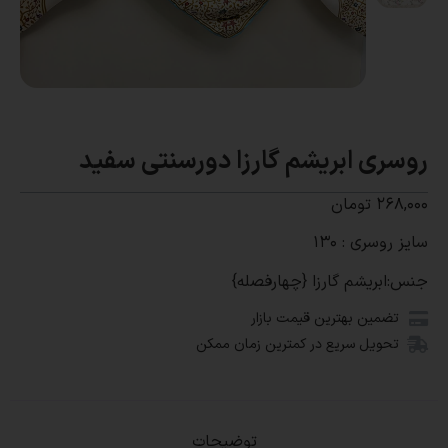
روسری ابریشم گارزا دورسنتی سفید
۲۶۸,۰۰۰
تومان
سایز روسری : 130
جنس:ابریشم گارزا {چهارفصله}
تضمین بهترین قیمت بازار
تحویل سریع در کمترین زمان ممکن
توضیحات