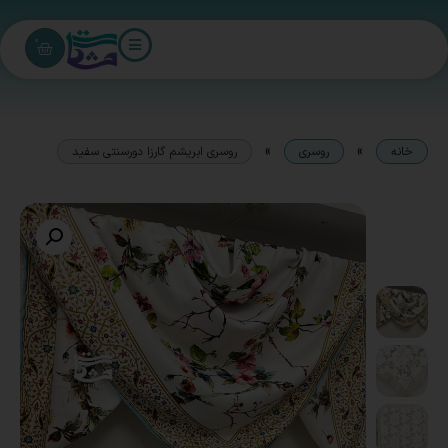
0
»
»
خانه
روسری
روسری ابریشم گارزا دورسنتی سفید