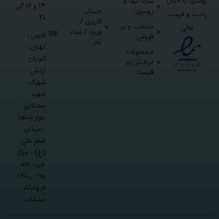
روسری با خیال
ست کیف و
14 و 16 الی
روسری
حساب
راحت و قیمت
20
کاربری /
منتخب و پر
عالی
ورود / ثبت
آدرس :
فروش
نام
تهران -
محصولات
اتوبان
ایراددار زیر
ارتش -
قیمت
شهرک
شهید
محلاتی -
بلوار شاهد
- میدان
امام علی
(ع) - مرکز
خرید لاله
ها - پ۶۰ -
فروشگاه
مشکات