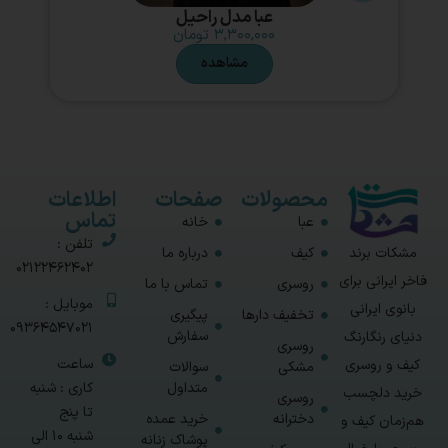
عبا مدل راحیل
۳,۳۰۰,۰۰۰
تومان
مشاهده
محصولات
صفحات
اطلاعات
تماس
عبا
خانه
تلفن :
مشکات برند
کیف
درباره ما
02122462402
فاخر ایرانی برای
روسری
تماس با ما
موبایل :
بانوی ایرانی
تخفیف دارها
پیگیری
09364547021
سفارش
دنیای رنگارنگ
روسری
ساعت
کیف و روسری
مشکی
سوالات
متداول
کاری : شنبه
خرید دلچسب
روسری
تا پنج
دخترانه
خرید عمده
هم‌زمان کیف و
شنبه 10 الی
پوشاک زنانه