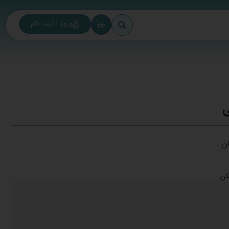
0
ورود | ثبت نام
ی
ن
کن