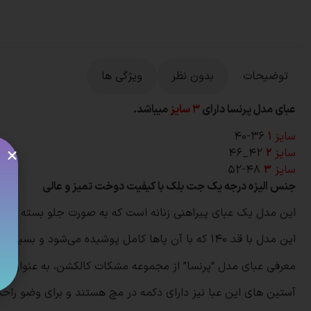
توضیحات
بدون نظر
ویژگی ها
عبای مدل پرنسا دارای
3 سایز
میباشد.
سایز
۱
۳۶-۴۰
سایز
۲
۴۲_۴۶
سایز
۳
۴۸-۵۲
جنس الیزه درجه یک جت بلک با کیفیت دوخت تمیز و عالی
این مدل یک عبای پیراهنی زنانه است که به صورت جلو بسته و از 
این مدل با قد ۱۴۰ که با آن پاها کامل پوشیده می‌شود و بسیار راحت و سبک و کاربردی میباشد. مناسب برای استفاده در مراسم رسمی یا روزمره می‌باشد.
معرفی عبای مدل “پرنسا” از مجموعه مشکات کالکشن، به عنوان ی
آستین های این عبا نیز دارای دکمه در مچ هستند و برای وضو راحت 