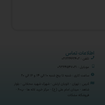
اطلاعات تماس
تلفن : 02122462402
موبایل : 09364547021
ساعت کاری : شنبه تا پنج شنبه 10 الی 14 و 16 الی 20
آدرس : تهران - اتوبان ارتش - شهرک شهید محلاتی - بلوار
شاهد - میدان امام علی (ع) - مرکز خرید لاله ها - پ۶۰ -
فروشگاه مشکات