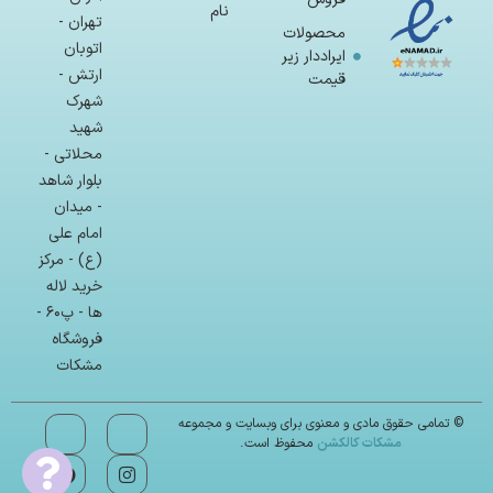
نام
تهران -
محصولات
اتوبان
ایراددار زیر
ارتش -
قیمت
شهرک
شهید
محلاتی -
بلوار شاهد
- میدان
امام علی
(ع) - مرکز
خرید لاله
ها - پ۶۰ -
فروشگاه
مشکات
© تمامی حقوق مادی و معنوی برای وبسایت و مجموعه
مشکات کالکشن
محفوظ است.