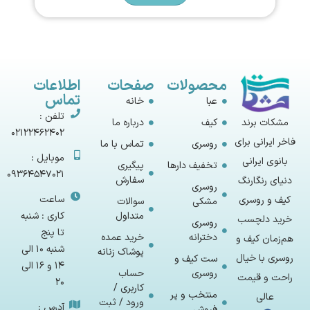
محصولات
صفحات
اطلاعات
تماس
عبا
خانه
تلفن :
مشکات برند
کیف
درباره ما
02122462402
فاخر ایرانی برای
روسری
تماس با ما
موبایل :
بانوی ایرانی
تخفیف دارها
پیگیری
09364547021
سفارش
دنیای رنگارنگ
روسری
ساعت
کیف و روسری
مشکی
سوالات
متداول
کاری : شنبه
خرید دلچسب
روسری
تا پنج
دخترانه
خرید عمده
هم‌زمان کیف و
شنبه 10 الی
پوشاک زنانه
روسری با خیال
ست کیف و
14 و 16 الی
روسری
حساب
راحت و قیمت
20
کاربری /
منتخب و پر
عالی
ورود / ثبت
آدرس :
فروش