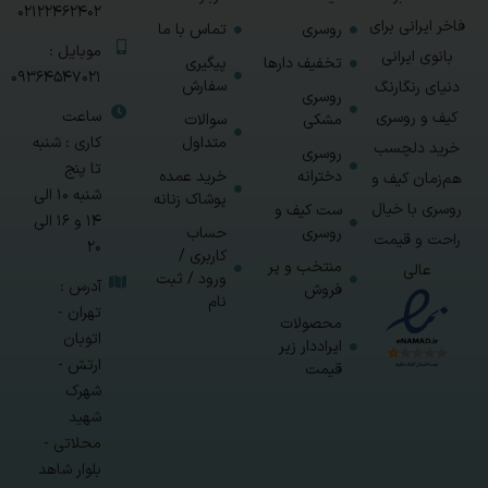
02122462402
فاخر ایرانی برای
روسری
تماس با ما
موبایل :
بانوی ایرانی
تخفیف دارها
پیگیری
09364547021
سفارش
دنیای رنگارنگ
روسری
ساعت
کیف و روسری
مشکی
سوالات
متداول
کاری : شنبه
خرید دلچسب
روسری
تا پنج
دخترانه
خرید عمده
هم‌زمان کیف و
شنبه 10 الی
پوشاک زنانه
روسری با خیال
ست کیف و
14 و 16 الی
روسری
حساب
راحت و قیمت
20
کاربری /
منتخب و پر
عالی
ورود / ثبت
آدرس :
فروش
نام
تهران -
محصولات
اتوبان
ایراددار زیر
ارتش -
قیمت
شهرک
شهید
محلاتی -
بلوار شاهد