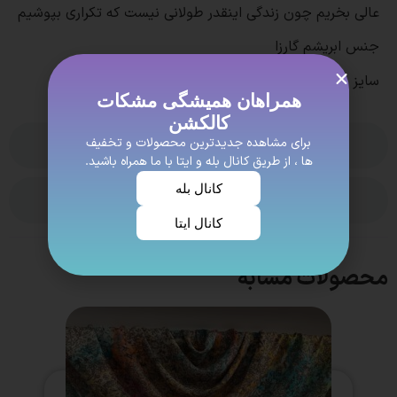
عالی بخریم چون زندگی اینقدر طولانی نیست که تکراری بپوشیم
جنس ابریشم گارزا
سایز حدود 130
همراهان همیشگی مشکات
کالکشن
برای مشاهده جدیدترین محصولات و تخفیف
بدون نظر
ها ، از طریق کانال بله و ایتا با ما همراه باشید.
کانال بله
ویژگی ها
کانال ایتا
محصولات مشابه