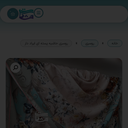
0
»
»
خانه
روسری
روسری حاشیه پسته ای ایراد دار