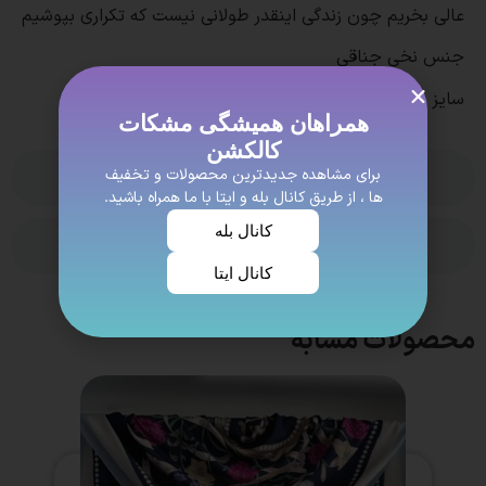
عالی بخریم چون زندگی اینقدر طولانی نیست که تکراری بپوشیم
جنس نخی جناقی
سایز حدود 135
همراهان همیشگی مشکات
کالکشن
برای مشاهده جدیدترین محصولات و تخفیف
بدون نظر
ها ، از طریق کانال بله و ایتا با ما همراه باشید.
کانال بله
ویژگی ها
کانال ایتا
محصولات مشابه