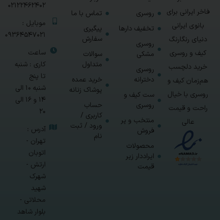
02122462402
فاخر ایرانی برای
روسری
تماس با ما
موبایل :
بانوی ایرانی
تخفیف دارها
پیگیری
09364547021
سفارش
دنیای رنگارنگ
روسری
ساعت
کیف و روسری
مشکی
سوالات
متداول
کاری : شنبه
خرید دلچسب
روسری
تا پنج
دخترانه
خرید عمده
هم‌زمان کیف و
شنبه 10 الی
پوشاک زنانه
روسری با خیال
ست کیف و
14 و 16 الی
روسری
حساب
راحت و قیمت
20
کاربری /
منتخب و پر
عالی
ورود / ثبت
آدرس :
فروش
نام
تهران -
محصولات
اتوبان
ایراددار زیر
ارتش -
قیمت
شهرک
شهید
محلاتی -
بلوار شاهد